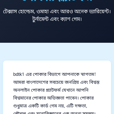
টেক্সাস হোল্ডেম, ওমাহা এবং আরও অনেক ভ্যারিয়েন্ট।
টুর্নামেন্ট এবং ক্যাশ গেম।
bdtk1 এর পোকার বিভাগে আপনাকে স্বাগতম!
আমরা বাংলাদেশের সবচেয়ে জনপ্রিয় এবং বিশ্বস্ত
অনলাইন পোকার প্ল্যাটফর্ম যেখানে আপনি
বিশ্বমানের পোকার অভিজ্ঞতা পাবেন। পোকার
শুধুমাত্র একটি কার্ড গেম নয়, এটি দক্ষতা,