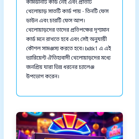
কমিউনিটি কার্ড নেই এবং প্রতিটি
খেলোয়াড় সাতটি কার্ড পায় - তিনটি ফেস
ডাউন এবং চারটি ফেস আপ।
খেলোয়াড়দের তাদের প্রতিপক্ষের দৃশ্যমান
কার্ড মনে রাখতে হবে এবং সেই অনুযায়ী
কৌশল সামঞ্জস্য করতে হবে। bdtk1 এ এই
ভ্যারিয়েন্ট ঐতিহ্যবাদী খেলোয়াড়দের মধ্যে
জনপ্রিয় যারা ভিন্ন ধরনের চ্যালেঞ্জ
উপভোগ করেন।