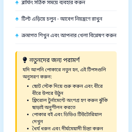
ব্লাফিং সঠিক সময়ে ব্যবহার করুন
টিল্ট এড়িয়ে চলুন - আবেগ নিয়ন্ত্রণে রাখুন
ক্রমাগত শিখুন এবং আপনার খেলা বিশ্লেষণ করুন
নতুনদের জন্য পরামর্শ
যদি আপনি পোকারে নতুন হন, এই টিপসগুলি
অনুসরণ করুন:
ছোট স্টেক দিয়ে শুরু করুন এবং ধীরে
ধীরে উপরে উঠুন
ফ্রিরোল টুর্নামেন্টে অংশগ্র হণ করুন ঝুঁকি
ছাড়াই অনুশীলন করতে
পোকার বই এবং ভিডিও টিউটোরিয়াল
দেখুন
ধৈর্য ধরুন এবং দীর্ঘমেয়াদী চিন্তা করুন