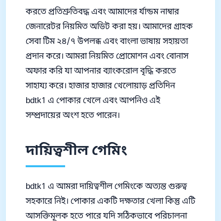
করতে প্রতিশ্রুতিবদ্ধ এবং আমাদের র্যান্ডম নাম্বার
জেনারেটর নিয়মিত অডিট করা হয়। আমাদের গ্রাহক
সেবা টিম ২৪/৭ উপলব্ধ এবং বাংলা ভাষায় সহায়তা
প্রদান করে। আমরা নিয়মিত প্রোমোশন এবং বোনাস
অফার করি যা আপনার ব্যাংকরোল বৃদ্ধি করতে
সাহায্য করে। হাজার হাজার খেলোয়াড় প্রতিদিন
bdtk1 এ পোকার খেলে এবং আপনিও এই
সম্প্রদায়ের অংশ হতে পারেন।
দায়িত্বশীল গেমিং
bdtk1 এ আমরা দায়িত্বশীল গেমিংকে অত্যন্ত গুরুত্ব
সহকারে নিই। পোকার একটি দক্ষতার খেলা কিন্তু এটি
আসক্তিমূলক হতে পারে যদি সঠিকভাবে পরিচালনা