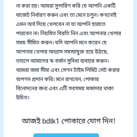
না করা হয়। আমরা সুপারিশ করি যে আপনি একটি
বাজেট নির্ধারণ করুন এবং তা মেনে চলুন। কখনোই
এমন অর্থ দিয়ে খেলবেন না যা আপনি হারাতে
পারবেন না। নিয়মিত বিরতি নিন এবং আপনার খেলার
সময় সীমিত করুন। যদি আপনি মনে করেন যে
আপনার খেলার অভ্যাস সমস্যাযুক্ত হয়ে উঠছে,
তাহলে আমাদের স্ব-বর্জন সুবিধা ব্যবহার করুন।
আমরা জমা সীমা এবং সেশন টাইম লিমিট সেট করার
অপশন প্রদান করি। মনে রাখবেন, পোকার
বিনোদনের জন্য এবং এটি সবসময় মজাদার থাকা
উচিত।
আজই bdtk1 পোকারে যোগ দিন!