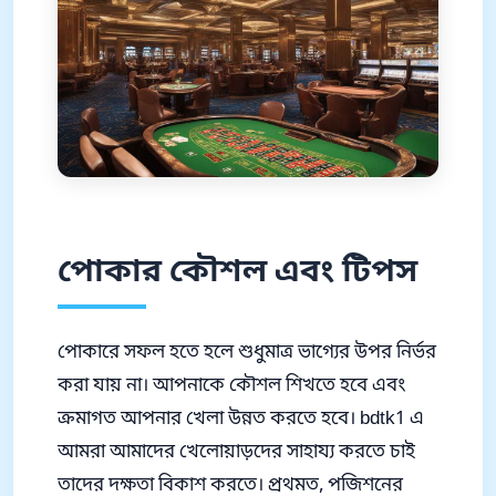
পোকার কৌশল এবং টিপস
পোকারে সফল হতে হলে শুধুমাত্র ভাগ্যের উপর নির্ভর
করা যায় না। আপনাকে কৌশল শিখতে হবে এবং
ক্রমাগত আপনার খেলা উন্নত করতে হবে। bdtk1 এ
আমরা আমাদের খেলোয়াড়দের সাহায্য করতে চাই
তাদের দক্ষতা বিকাশ করতে। প্রথমত, পজিশনের