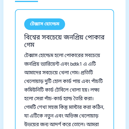
টেক্সাস হোল্ডেম
বিশ্বের সবচেয়ে জনপ্রিয় পোকার
গেম
টেক্সাস হোল্ডেম হলো পোকারের সবচেয়ে
জনপ্রিয় ভ্যারিয়েন্ট এবং bdtk1 এ এটি
আমাদের সবচেয়ে খেলা গেম। প্রতিটি
খেলোয়াড় দুটি হোল কার্ড পায় এবং পাঁচটি
কমিউনিটি কার্ড টেবিলে খোলা হয়। লক্ষ্য
হলো সেরা পাঁচ-কার্ড হ্যান্ড তৈরি করা।
গেমটি শেখা সহজ কিন্তু মাস্টার করা কঠিন,
যা এটিকে নতুন এবং অভিজ্ঞ খেলোয়াড়
উভয়ের জন্য আদর্শ করে তোলে। আমরা