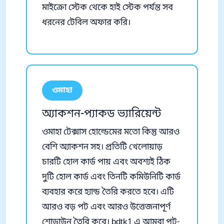
মাইক্রো স্টেক থেকে হাই স্টেক পর্যন্ত সব
ধরনের টেবিল অফার করি।
ওমাহা
অ্যাকশন-প্যাকড ভ্যারিয়েন্ট
ওমাহা টেক্সাস হোল্ডেমের মতো কিন্তু আরও
বেশি অ্যাকশন সহ। প্রতিটি খেলোয়াড়
চারটি হোল কার্ড পায় এবং অবশ্যই ঠিক
দুটি হোল কার্ড এবং তিনটি কমিউনিটি কার্ড
ব্যবহার করে হ্যান্ড তৈরি করতে হবে। এটি
আরও বড় পট এবং আরও উত্তেজনাপূর্ণ
শোডাউন তৈরি করে। bdtk1 এ আমরা পট-