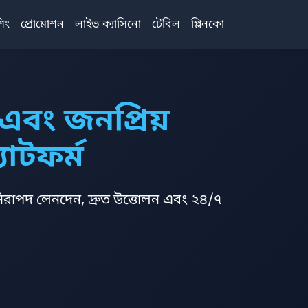
িং
প্রোমোশন
লাইভ ক্যাসিনো
টেবিল
প্লিনকো
 এবং জনপ্রিয়
যাটফর্ম
াপদ লেনদেন, দ্রুত উত্তোলন এবং ২৪/৭