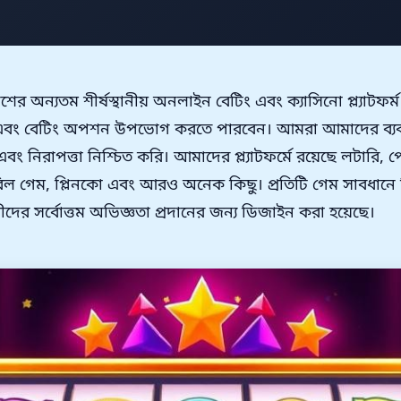
ের অন্যতম শীর্ষস্থানীয় অনলাইন বেটিং এবং ক্যাসিনো প্ল্যাটফ
ম এবং বেটিং অপশন উপভোগ করতে পারবেন। আমরা আমাদের ব্যব
 এবং নিরাপত্তা নিশ্চিত করি। আমাদের প্ল্যাটফর্মে রয়েছে লটারি,
িল গেম, প্লিনকো এবং আরও অনেক কিছু। প্রতিটি গেম সাবধানে ন
দের সর্বোত্তম অভিজ্ঞতা প্রদানের জন্য ডিজাইন করা হয়েছে।