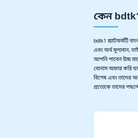
কেন bdtk
bdtk1 প্ল্যাটফর্মটি
এবং অর্থ মূল্যবান, তা
আপনি পাবেন উচ্চ মান
বোনাস অফার করি যা আ
বিশেষ এবং তাদের অন
প্রত্যেকে তাদের পছন্দ