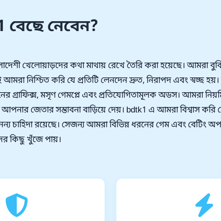
1 বেছে নেবেন?
 বাংলাদেশী খেলোয়াড়দের কথা মাথায় রেখে তৈরি করা হয়েছে। আমরা ব
ই আমরা নিশ্চিত করি যে প্রতিটি লেনদেন দ্রুত, নিরাপদ এবং স্বচ্ছ হয়। 
ের গ্রাফিক্স, মসৃণ গেমপ্লে এবং প্রতিযোগিতামূলক অডস। আমরা নিয
পনার জেতার সম্ভাবনা বাড়িয়ে দেয়। bdtk1 এ আমরা বিশ্বাস করি যে
ন্য চাহিদা রয়েছে। সেজন্য আমরা বিভিন্ন ধরনের গেম এবং বেটিং 
ের কিছু খুঁজে পায়।