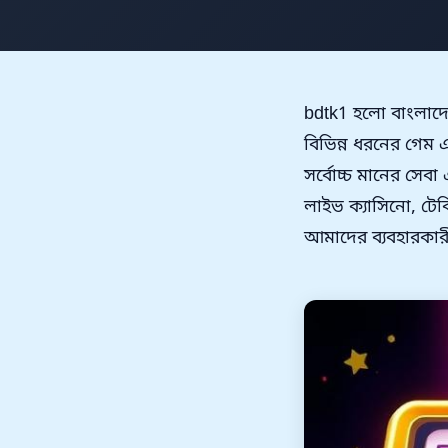
bdtk1 হলো বাংলাদেশ
বিভিন্ন ধরনের গে
সর্বোচ্চ মানের সেবা
লাইভ ক্যাসিনো, টেব
আমাদের ব্যবহারকারী