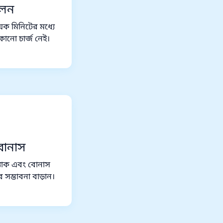
োলন
েক মিনিটের মধ্যে
ানো চার্জ নেই।
বোনাস
ব্যাক এবং বোনাস
ম্ভাবনা বাড়ান।