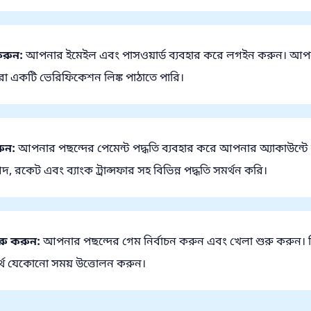
রুন:
আপনার ইমেইল এবং পাসওয়ার্ড ব্যবহার করে লগইন করুন। আপনা
 একটি ভেরিফিকেশন লিঙ্ক পাঠাতে পারি।
ুন:
আপনার পছন্দের পেমেন্ট পদ্ধতি ব্যবহার করে আপনার অ্যাকাউন্টে
 রকেট এবং ব্যাংক ট্রান্সফার সহ বিভিন্ন পদ্ধতি সমর্থন করি।
রু করুন:
আপনার পছন্দের গেম নির্বাচন করুন এবং খেলা শুরু করুন।
থ যেকোনো সময় উত্তোলন করুন।